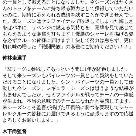
の一員として戦えることになりました。今シーズンはたくさ
んのトップをチームに持ち帰る戦力として獲得していただい
たのに、期待に応えられる成績を残すことができませんでし
た。来シーズンはセミファイナルで敗退してしまった悔しさ
をばバネに、リベンジに燃える気持ちを、闘牌を見て感じて
もらえるような麻雀を打ちます！優勝のシャーレを掲げる姿
を必ずクルーの皆様に届けます！決して努力は怠らず、更に
切れ味の増した「戦闘民族」の麻雀にご期待ください！！」
仲林圭選手
「Mリーグに参戦してあっという間に1年が経過しました。
そして来シーズンもパイレーツの一員として契約をしていた
だけることになりました。シン・パイレーツの一員として始
動した今シーズン、レギュラーシーズンは思うような結果が
出ませんでしたが、セミファイナルを戦ってチームの一体感
が生まれ、本当の意味でのチームになれたと実感してます。
来シーズンこそ監督が掲げた圧倒的に勝つを実現してシャー
レをクルーの皆様にお届けできるように頑張りますので応援
よろしくお願いします。」
木下尚監督