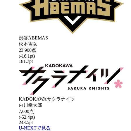
渋谷ABEMAS
松本吉弘
23,900
点
(
-16.1
pt)
181.7
pt
KADOKAWAサクラナイツ
内川幸太郎
7,600
点
(
-52.4
pt)
248.5
pt
U-NEXTで見る