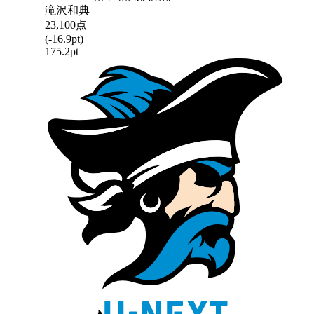
滝沢和典
23,100
点
(
-16.9
pt)
175.2
pt