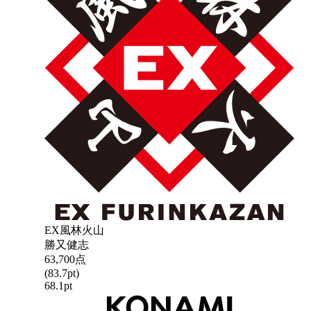
EX風林火山
勝又健志
63,700
点
(
83.7
pt)
68.1
pt