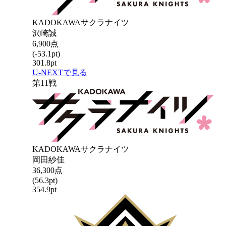
KADOKAWAサクラナイツ
沢崎誠
6,900
点
(
-53.1
pt)
301.8
pt
U-NEXTで見る
第
11
戦
KADOKAWAサクラナイツ
岡田紗佳
36,300
点
(
56.3
pt)
354.9
pt