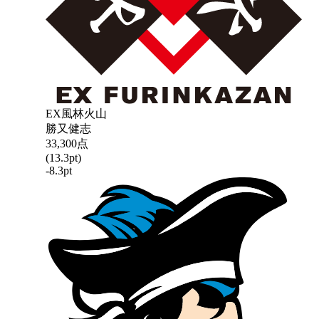
EX風林火山
勝又健志
33,300
点
(
13.3
pt)
-8.3
pt