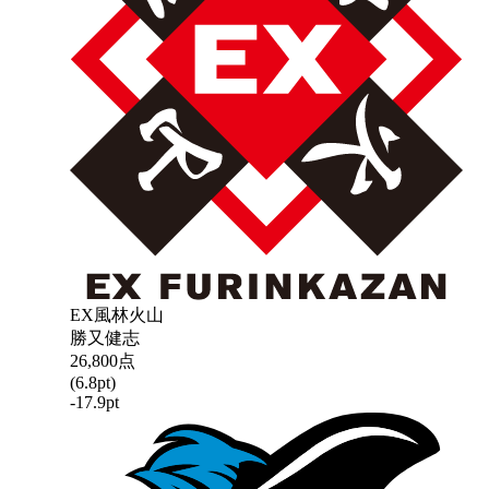
EX風林火山
勝又健志
26,800
点
(
6.8
pt)
-17.9
pt