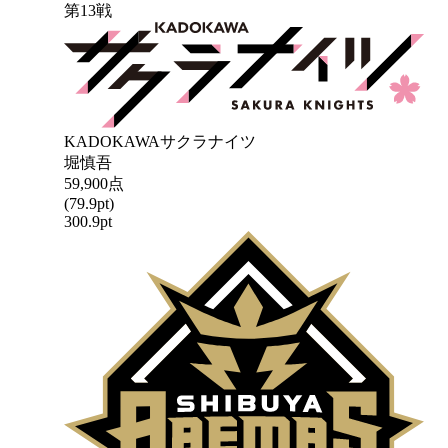
第
13
戦
KADOKAWAサクラナイツ
堀慎吾
59,900
点
(
79.9
pt)
300.9
pt