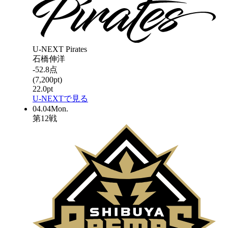
U-NEXT Pirates
石橋伸洋
-52.8
点
(
7,200
pt)
22.0
pt
U-NEXTで見る
04.04
Mon.
第
12
戦