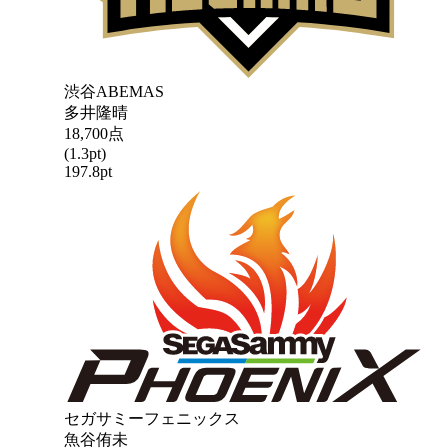
渋谷ABEMAS
多井隆晴
18,700
点
(
1.3
pt)
197.8
pt
セガサミーフェニックス
魚谷侑未