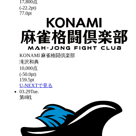
17,800
点
(
-22.2
pt)
77.0
pt
KONAMI 麻雀格闘倶楽部
滝沢和典
10,000
点
(
-50.0
pt)
159.5
pt
U-NEXTで見る
03.29
Tue.
第
8
戦