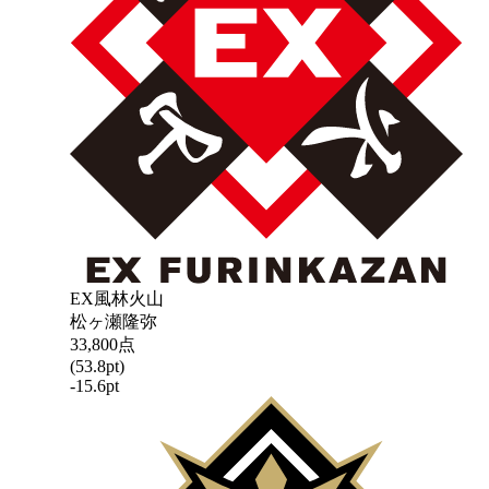
EX風林火山
松ヶ瀬隆弥
33,800
点
(
53.8
pt)
-15.6
pt