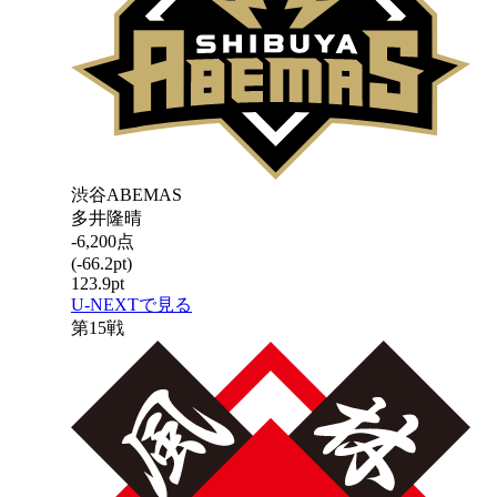
渋谷ABEMAS
多井隆晴
-6,200
点
(
-66.2
pt)
123.9
pt
U-NEXTで見る
第
15
戦