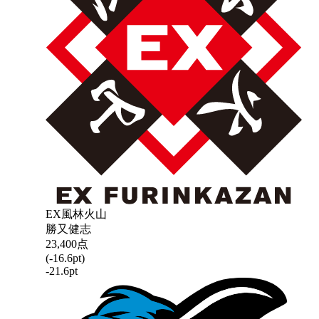
EX風林火山
勝又健志
23,400
点
(
-16.6
pt)
-21.6
pt