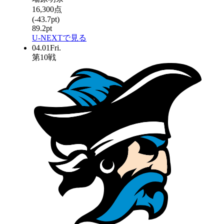
16,300
点
(
-43.7
pt)
89.2
pt
U-NEXTで見る
04.01
Fri.
第
10
戦