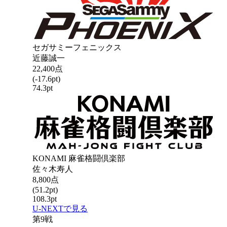
セガサミーフェニックス
近藤誠一
22,400
点
(
-17.6
pt)
74.3
pt
KONAMI 麻雀格闘倶楽部
佐々木寿人
8,800
点
(
51.2
pt)
108.3
pt
U-NEXTで見る
第
9
戦